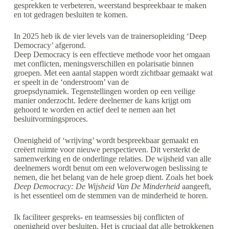
gesprekken te verbeteren, weerstand bespreekbaar te maken
en tot gedragen besluiten te komen.
In 2025 heb ik de vier levels van de trainersopleiding ‘Deep
Democracy’ afgerond.
Deep Democracy is een effectieve methode voor het omgaan
met conflicten, meningsverschillen en polarisatie binnen
groepen. Met een aantal stappen wordt zichtbaar gemaakt wat
er speelt in de ‘onderstroom’ van de
groepsdynamiek. Tegenstellingen worden op een veilige
manier onderzocht. Iedere deelnemer de kans krijgt om
gehoord te worden en actief deel te nemen aan het
besluitvormingsproces.
Onenigheid of ‘wrijving’ wordt bespreekbaar gemaakt en
creëert ruimte voor nieuwe perspectieven. Dit versterkt de
samenwerking en de onderlinge relaties. De wijsheid van alle
deelnemers wordt benut om een weloverwogen beslissing te
nemen, die het belang van de hele groep dient. Zoals het boek
Deep Democracy: De Wijsheid Van De Minderheid
aangeeft,
is het essentieel om de stemmen van de minderheid te horen.
Ik faciliteer gespreks- en teamsessies bij conflicten of
onenigheid over besluiten. Het is cruciaal dat alle betrokkenen